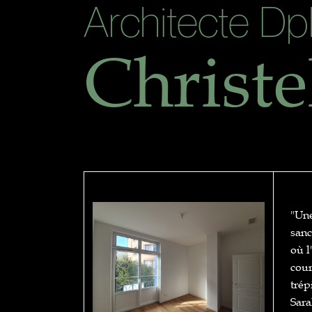
Architecte Dp
Christe
"Une
sanc
où l
cour
trép
Sar