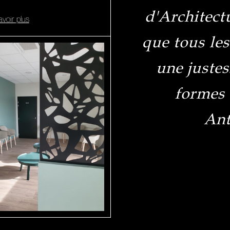
d'Architectu
avoir plus
que tous le
une justes
formes 
An