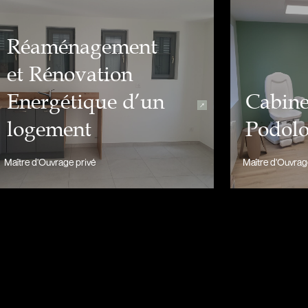
Réaménagement
et Rénovation
Energétique d’un
Cabine
logement
Podolo
Maître d'Ouvrage privé
Maître d'Ouvrag