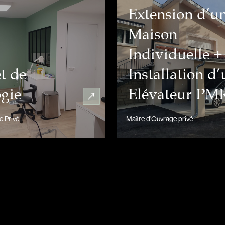
Extension d’u
Maison
Individuelle +
t de
Installation d
gie
Elévateur PM
e Privé
Maître d'Ouvrage privé