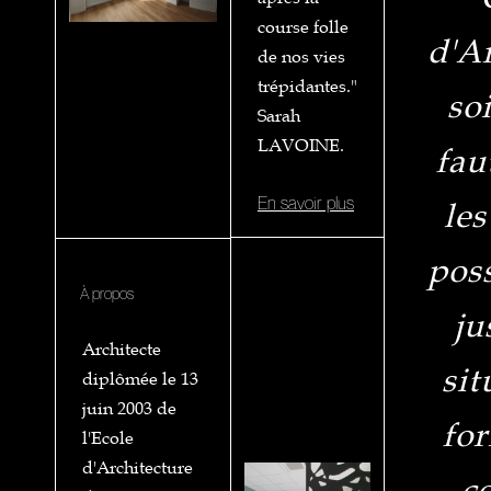
course folle
d'Ar
de nos vies
trépidantes."
soi
Sarah
LAVOINE.
fau
En savoir plus
le
pos
À propos
ju
Architecte
sit
diplômée le 13
juin 2003 de
for
l'Ecole
d'Architecture
c