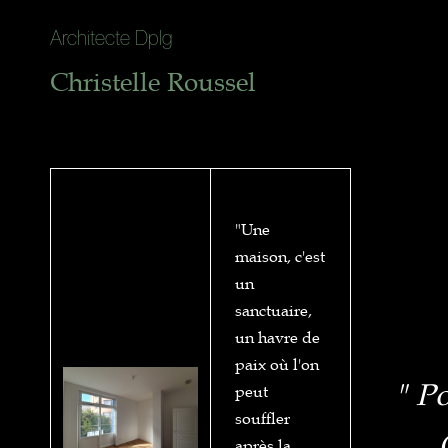
Architecte Dplg
Christelle Roussel
"Une
maison, c'est
un
sanctuaire,
un havre de
paix où l'on
" P
peut
souffler
après la